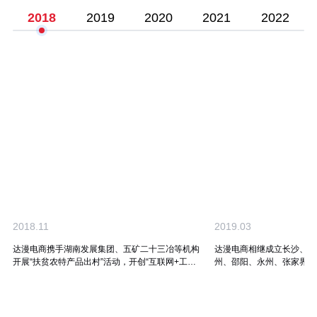
2018
2019
2020
2021
2022
2018.11
2019.03
达漫电商携手湖南发展集团、五矿二十三冶等机构
达漫电商相继成立长沙、衡
开展“扶贫农特产品出村”活动，开创“互联网+工会
州、邵阳、永州、张家界、
福利+消费扶贫”新模式。
营中心，因地制宜推行消费