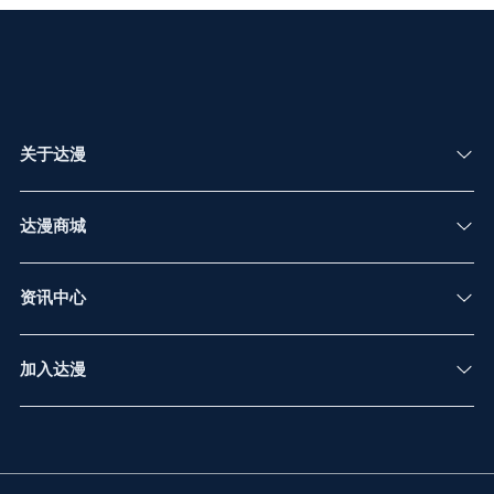
关于达漫
公司介绍
达漫商城
运营中心分布
办公地点
商城简介
资讯中心
达漫风采
核心优势
服务场景
新闻中心
加入达漫
商品品牌
达漫公告
招聘信息
招商信息